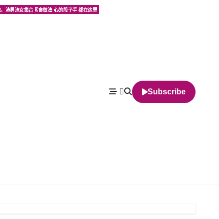
点麻辣话题
最撩人的撩妹攻略和最挑逗人心的段子手 都在这里
食主义者的天堂. 素食做法
像，渣男渣女集合
Subscribe