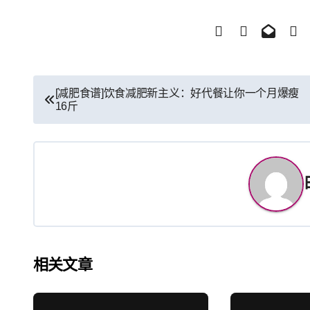
文
[减肥食谱]饮食减肥新主义：好代餐让你一个月爆瘦
16斤
章
导
航
相关文章