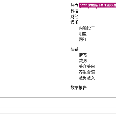
热点
Constellation
搜集网络热点新闻, 为您解析热
汇聚知识的地方
数据报告下载
网红
最hot的段子，
素食菜谱大全, 素
渣男语录渣女头
科技
财经
娱乐
内涵段子
明星
网红
情感
情感
减肥
美容美白
养生食谱
渣男渣女
数据报告