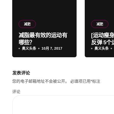
减肥
减肥
减脂最有效的运动有
[运动瘦
哪些？
反弹 5
奥义头条
10月 7, 2017
意事项消
奥义头条
发表评论
您的电子邮箱地址不会被公开。
必填项已用
*
标注
评论