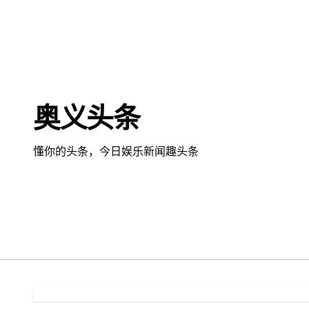
跳
转
到
内
容
奥义头条
懂你的头条，今日娱乐新闻趣头条