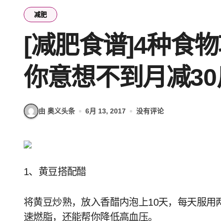
减肥
[减肥食谱]4种食
你意想不到月减30
由 奥义头条
6月 13, 2017
没有评论
1、黄豆搭配醋
将黄豆炒熟，放入香醋内泡上10天，每天服用
速燃脂，还能帮你降低高血压。