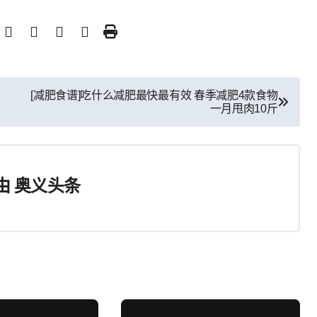
[减肥食谱]吃什么减肥最快最有效 春季减肥4款食物
一月甩肉10斤
由
奥义头条