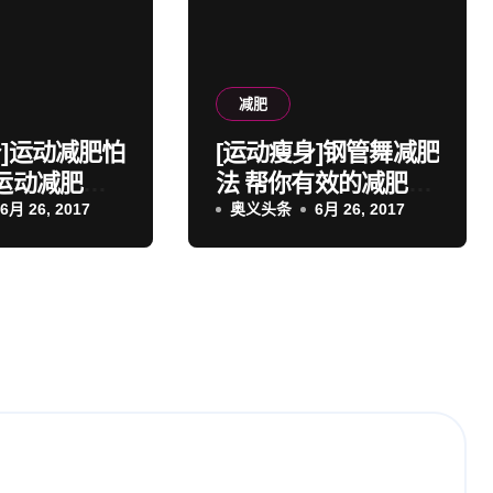
减肥
身]运动减肥怕
[运动瘦身]钢管舞减肥
个运动减肥注
法 帮你有效的减肥瘦
除反弹烦恼
6月 26, 2017
身变性感
奥义头条
6月 26, 2017