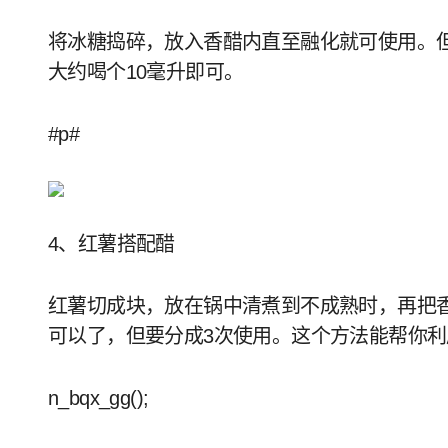
将冰糖捣碎，放入香醋内直至融化就可使用。
大约喝个10毫升即可。
#p#
4、红薯搭配醋
红薯切成块，放在锅中清煮到不成熟时，再把
可以了，但要分成3次使用。这个方法能帮你
n_bqx_gg();