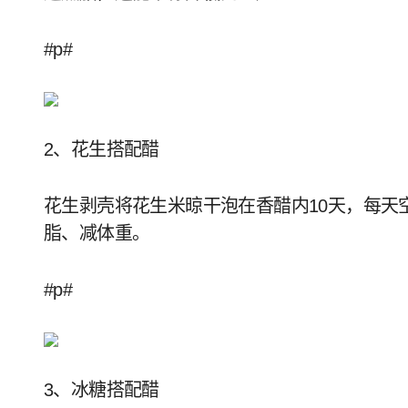
#p#
2、花生搭配醋
花生剥壳将花生米晾干泡在香醋内10天，每天
脂、减体重。
#p#
3、冰糖搭配醋