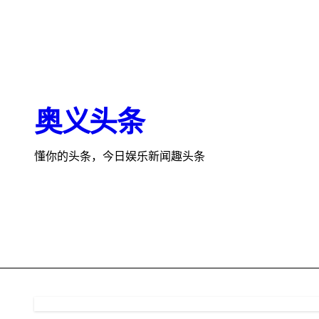
跳
转
到
内
容
奥义头条
懂你的头条，今日娱乐新闻趣头条