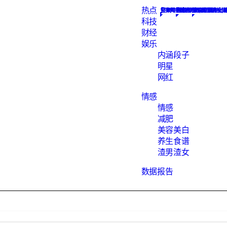
热点
Constellation
搜集网络热点新闻, 为您解析
汇聚知识的地方
数据报告下载
网红
最hot的段子
素食菜谱大全, 
渣男语录渣女头
科技
财经
娱乐
内涵段子
明星
网红
情感
情感
减肥
美容美白
养生食谱
渣男渣女
数据报告