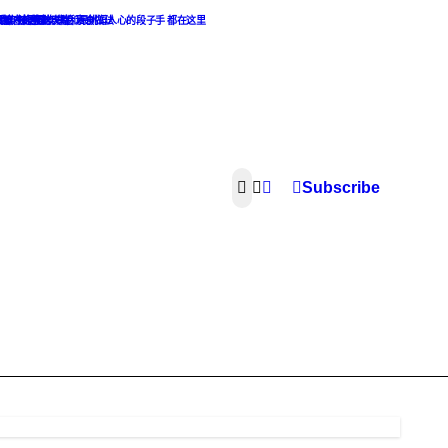
热点麻辣话题
，最撩人的撩妹攻略和最挑逗人心的段子手 都在这里
素食主义者的天堂. 素食做法
像，渣男渣女集合
Subscribe