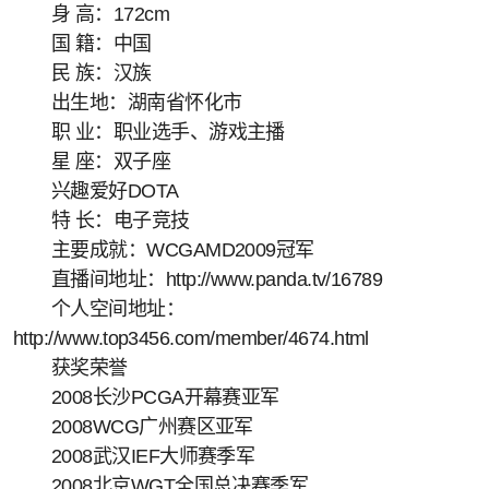
身 高：172cm
国 籍：中国
民 族：汉族
出生地：湖南省怀化市
职 业：职业选手、游戏主播
星 座：双子座
兴趣爱好DOTA
特 长：电子竞技
主要成就：WCGAMD2009冠军
直播间地址：http://www.panda.tv/16789
个人空间地址：
http://www.top3456.com/member/4674.html
获奖荣誉
2008长沙PCGA开幕赛亚军
2008WCG广州赛区亚军
2008武汉IEF大师赛季军
2008北京WGT全国总决赛季军