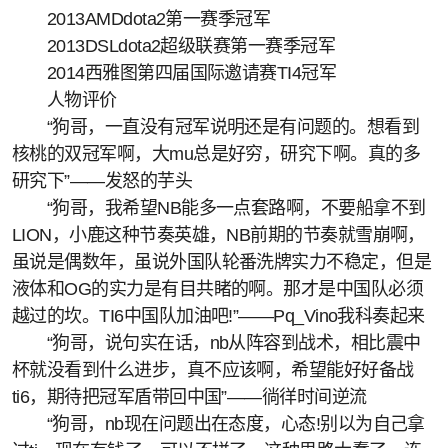
2013AMDdota2第一赛季冠军
2013DSLdota2超级联赛第一赛季冠军
2014西雅图第四届国际邀请赛TI4冠军
人物评价
“狗哥，一直没有冠军说明还是有问题的。想看到
核桃的双冠军啊，大mu总是好穷，研究下啊。真的多
研究下”——发怒的芋头
“狗哥，我希望NB能多一点套路啊，不要船拿不到
LION，小鹿这种节奏英雄，NB前期的节奏就雪崩啊，
虽说是偶数年，虽说外国队轮番洗牌实力不稳定，但是
液体和OG的实力是有目共睹的啊。那才是中国队必须
越过的坎。TI6中国队加油吧!”——Pq_Vino我科奏起来
“狗哥，说句实在话，nb从阵容到战术，相比震中
杯就没看到什么进步，真不应该啊，希望能好好备战
ti6，期待把冠军盾带回中国”——徜徉时间逆流
“狗哥，nb现在问题出在态度，心态!别以为自己拿