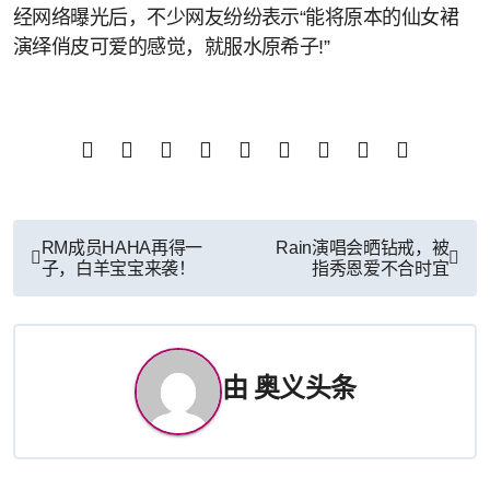
经网络曝光后，不少网友纷纷表示“能将原本的仙女裙
演绎俏皮可爱的感觉，就服水原希子!”
文
RM成员HAHA再得一
Rain演唱会晒钻戒，被
子，白羊宝宝来袭！
指秀恩爱不合时宜
章
导
航
由
奥义头条