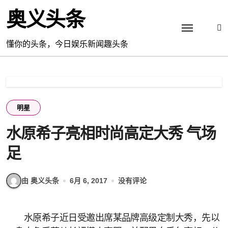
跳
奥义头条
转
到
内
懂你的头条，今日娱乐新闻趣头条
容
明星
水原希子亮相时尚高定大秀 气场
足
由 奥义头条
6月 6, 2017
没有评论
水原希子近日受邀出席某品牌高级定制大秀，先以