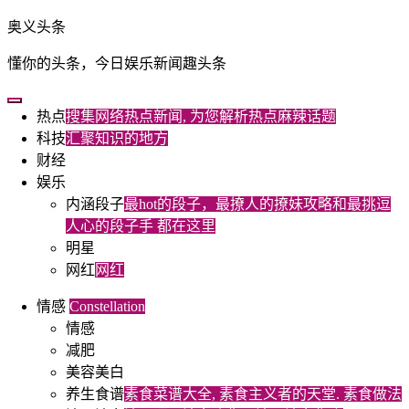
跳
奥义头条
转
懂你的头条，今日娱乐新闻趣头条
到
内
容
热点
搜集网络热点新闻, 为您解析热点麻辣话题
科技
汇聚知识的地方
财经
娱乐
内涵段子
最hot的段子，最撩人的撩妹攻略和最挑逗
人心的段子手 都在这里
明星
网红
网红
情感
Constellation
情感
减肥
美容美白
养生食谱
素食菜谱大全, 素食主义者的天堂. 素食做法