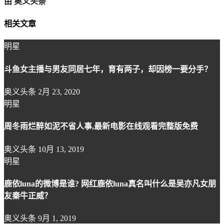
由
奥义头条
相关文章
明星
斗鱼女主播与男友同居七年，育有两子，却因榜一要分手？
奥义头条
2月 23, 2020
明星
周冬雨烂醉如泥不省人事,最新电影在线观看完整版免费
奥义头条
10月 13, 2019
明星
鹿依luna的微博是谁? 网红鹿依luna真名叫什么是吴亦凡女朋
友秦牛正威？
奥义头条
9月 1, 2019