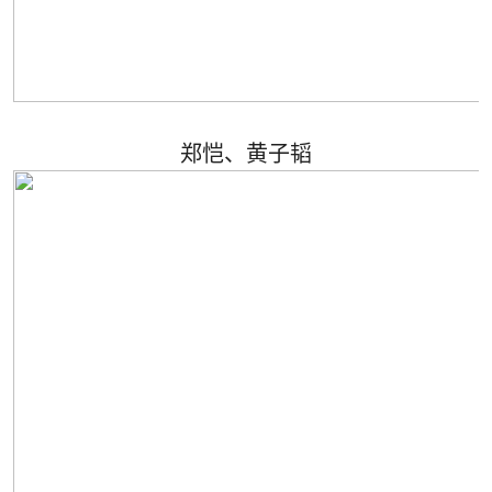
郑恺、黄子韬