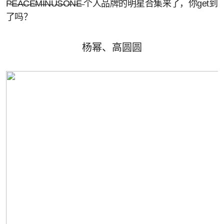
P̶E̶A̶C̶E̶M̶I̶N̶U̶S̶O̶N̶E̶ 个人品牌的明星合集来了，你get到
了吗？
杨幂、高圆圆