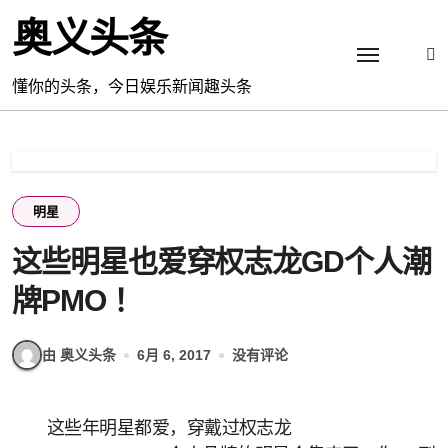
跳
奥义头条
转
到
内
懂你的头条，今日娱乐新闻趣头条
容
明星
这些明星也爱穿权志龙GD个人潮
牌PMO ！
由 奥义头条
6月 6, 2017
没有评论
这些年明星都爱，穿戴过权志龙