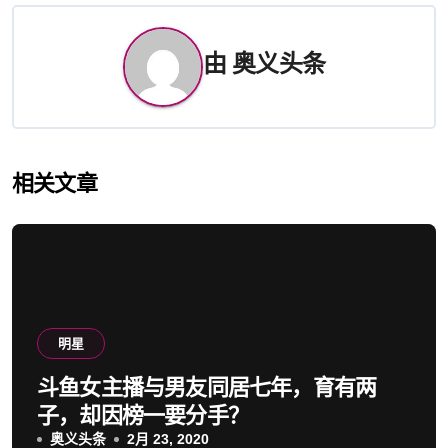
导
航
由
奥义头条
相关文章
明星
斗鱼女主播与男友同居七年，育有两
子，却因榜一要分手？
奥义头条
2月 23, 2020