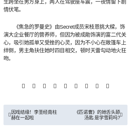
生跨坐在男方身上，两人在驾驶座车震，一夜情留下剧
情伏笔。
《焦急的罗曼史》由Secret成员宋枝恩挑大樑，饰
演大企业餐厅的营养师，但因为被成勛饰演的富二代关
心，吸引她孤单又受挫的心灵，因为不小心在敞篷车上
绊倒，男主角扶住她时四目相交，顿时天雷勾动地火狂
吻。
文
因戏结缘！李圣经南柱
《匹诺曹》的她舌头舔
赫在一起啦
汤匙 是学雪莉吗?
章