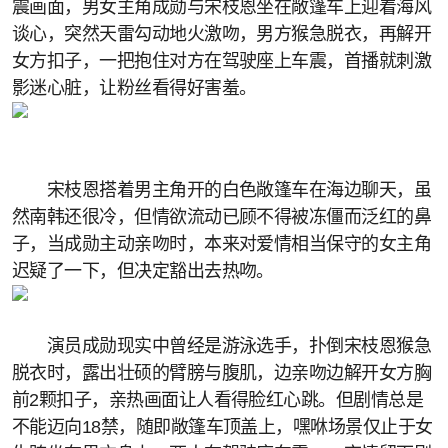
震画面，男女主角成勋与宋枝恩坐在敞篷车上迎着海风
谈心，突然天雷勾动地火激吻，男方猴急脱衣，再解开
女方扣子，一把抱住对方在驾驶座上车震，首播就刺激
影迷心脏，让粉丝看得好害羞。
宋枝恩搭着男主角开的白色敞篷车在海边聊天，虽
然南韩还很冷，但情欲流动已顾不得被冻僵而泛红的鼻
子，当成勋主动亲吻时，本来对爱情相当保守的女主角
迟疑了一下，但决定豁出去热吻。
演员成勋现实中曾经是游泳选手，扑倒宋枝恩猴急
脱衣时，露出壮硕的臂膀与腹肌，边亲吻边解开女方胸
前2颗扣子，亲热画面让人看得脸红心跳。但剧情总是
不能迈向18禁，随即敞篷车顶盖上，嘿咻场景仅止于女