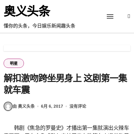
跳
奥义头条
转
到
内
懂你的头条，今日娱乐新闻趣头条
容
明星
解扣激吻跨坐男身上 这剧第一集
就车震
由 奥义头条
6月 6, 2017
没有评论
韩剧《焦急的罗曼史》才播出第一集就演出火辣车