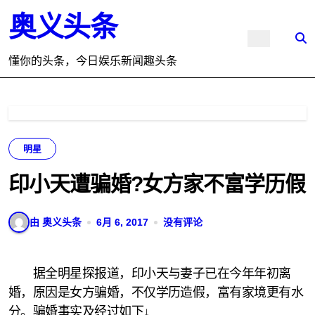
跳
奥义头条
转
到
内
懂你的头条，今日娱乐新闻趣头条
容
明星
印小天遭骗婚?女方家不富学历假
由 奥义头条
6月 6, 2017
没有评论
据全明星探报道，印小天与妻子已在今年年初离
婚，原因是女方骗婚，不仅学历造假，富有家境更有水
分。骗婚事实及经过如下↓