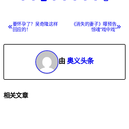
文
要怀孕了？吴奇隆这样
《消失的妻子》曝预告
回应的！
惊魂“戏中戏”
章
导
航
由
奥义头条
相关文章