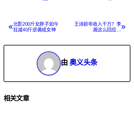
文
北影200斤女胖子如今
王诗龄年收入千万？李
狂减40斤逆袭成女神
湘这么回应…
章
导
航
由
奥义头条
相关文章