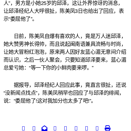
人”，男方是小她25岁的邱泽，这让外界惊讶的消息，
让邱泽经纪人大呼很扯，陈美凤3日也给出了回应，表
示“委屈他了”。
日前，陈美凤自爆有喜欢的人，竟是万人迷邱泽，
她大赞男神长得帅，而且说起闽南语兼具流畅与时尚，
让她大冒粉红泡泡，原来两人因好友蓝心湄无意间介绍
而认识，之后一伙人聚会，只要知道邱泽要来，蓝心湄
总爱亏她：“等一下你的小鲜肉要来啰。”
据报导，邱泽经纪人回应此事，竟直言很扯，还说
“没新闻点找点”，陈美凤稍早也回应了与邱泽的绯闻，
说：“委屈他了!这对我加分也太多了吧!”。