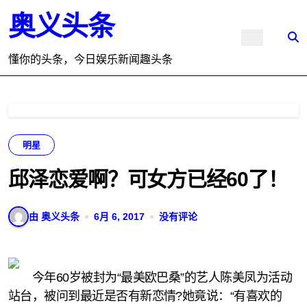
跳
奥义头条
转
到
内
懂你的头条，今日娱乐新闻趣头条
容
明星
邱泽恋爱啊？可女方已经60了！
由 奥义头条
6月 6, 2017
没有评论
今年60岁被封为“最美欧巴桑”的艺人陈美凤为活动
站台，被问到最近是否有新恋情?她竟说：“有喜欢的