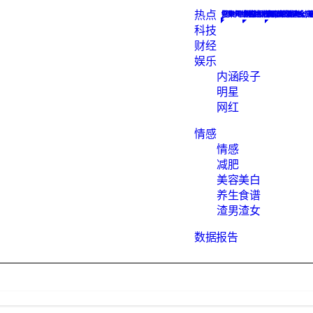
热点
Constellation
搜集网络热点新闻, 为您解析
汇聚知识的地方
数据报告下载
网红
最hot的段子
素食菜谱大全, 
渣男语录渣女头
科技
财经
娱乐
内涵段子
明星
网红
情感
情感
减肥
美容美白
养生食谱
渣男渣女
数据报告