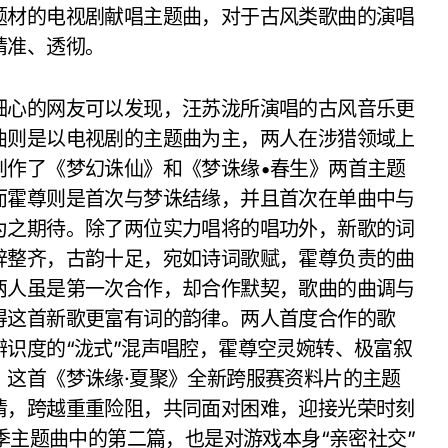
题材的电视剧献唱主题曲，对于古风类歌曲的演唱
精准、透彻。
心的网友可以发现，汪苏泷所演唱的古风音乐更
曲则是以电视剧的主题曲为主，两人在涉猎领域上
创作了《梦幻诛仙》和《梦诛缘•春生》两首主题
而霍尊则是首次与梦诛结缘，并且首次在单曲中与
为之期待。除了两位实力唱将的唱功外，新歌的词
辞整齐，古韵十足，宛如诗词歌赋，霍尊负责的曲
两人虽是第一次合作，却合作默契，歌曲的曲调与
得这首新歌更富有词的韵律。两人首度合作的歌
识度的“泷式”混声唱腔，霍尊空灵婉转、极富叙
。这首《梦诛缘·夏聚》全新跨服赛资料片的主题
情，跨越重重险阻，共同面对困难，迎接光荣时刻
季主题曲中的第二篇，也是对游戏本身“亲密社交”