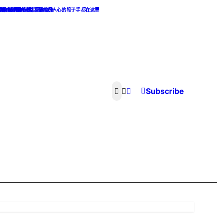
热点麻辣话题
，最撩人的撩妹攻略和最挑逗人心的段子手 都在这里
素食主义者的天堂. 素食做法
像，渣男渣女集合
Subscribe