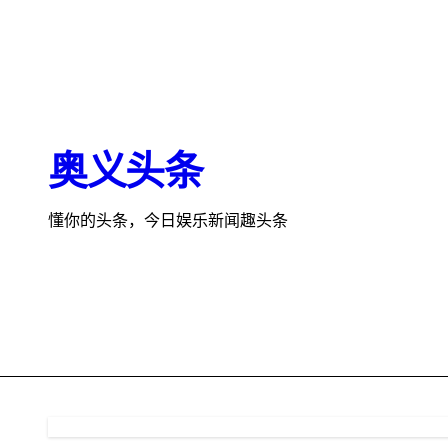
跳
转
到
内
容
奥义头条
懂你的头条，今日娱乐新闻趣头条