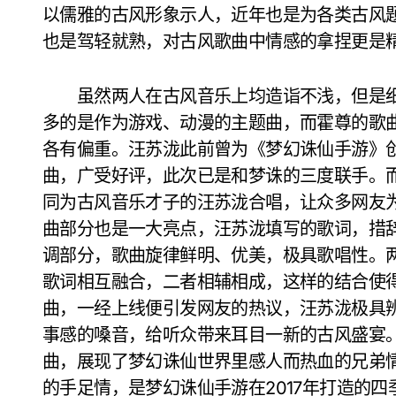
以儒雅的古风形象示人，近年也是为各类古风
也是驾轻就熟，对古风歌曲中情感的拿捏更是
虽然两人在古风音乐上均造诣不浅，但是细
多的是作为游戏、动漫的主题曲，而霍尊的歌
各有偏重。汪苏泷此前曾为《梦幻诛仙手游》
曲，广受好评，此次已是和梦诛的三度联手。
同为古风音乐才子的汪苏泷合唱，让众多网友
曲部分也是一大亮点，汪苏泷填写的歌词，措
调部分，歌曲旋律鲜明、优美，极具歌唱性。
歌词相互融合，二者相辅相成，这样的结合使
曲，一经上线便引发网友的热议，汪苏泷极具辨
事感的嗓音，给听众带来耳目一新的古风盛宴
曲，展现了梦幻诛仙世界里感人而热血的兄弟
的手足情，是梦幻诛仙手游在2017年打造的四