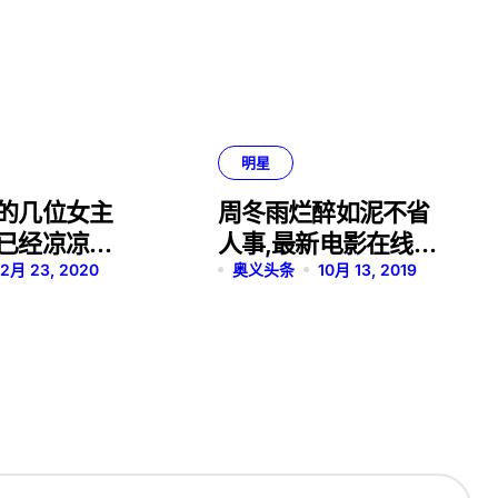
明星
的几位女主
周冬雨烂醉如泥不省
已经凉凉，
人事,最新电影在线观
学霸！
2月 23, 2020
看完整版免费
奥义头条
10月 13, 2019