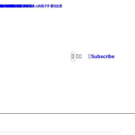
热点麻辣话题
，最撩人的撩妹攻略和最挑逗人心的段子手 都在这里
素食主义者的天堂. 素食做法
像，渣男渣女集合
Subscribe