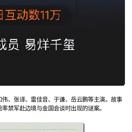
和伟、张译、雷佳音、于谦、岳云鹏等主演。故事
桧率禁军赴边境与金国会谈时出现的谜案。