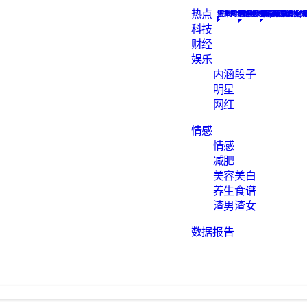
热点
Constellation
搜集网络热点新闻, 为您解析
汇聚知识的地方
数据报告下载
网红
最hot的段子
素食菜谱大全, 
渣男语录渣女头
科技
财经
娱乐
内涵段子
明星
网红
情感
情感
减肥
美容美白
养生食谱
渣男渣女
数据报告