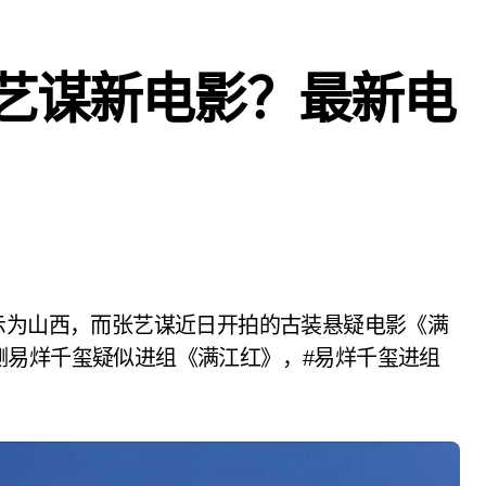
艺谋新电影？最新电
测易烊千玺疑似进组《满江红》，#易烊千玺进组