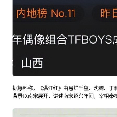
据爆料称，《满江红》由易烊千玺、沈腾、于
背景以南宋展开，讲述南宋绍兴年间，宰相秦