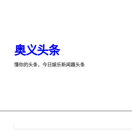
跳
转
到
内
容
奥义头条
懂你的头条，今日娱乐新闻趣头条