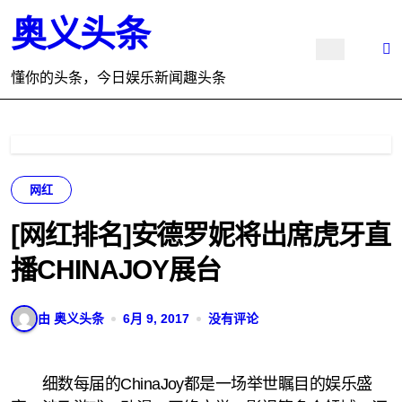
跳
奥义头条
转
到
内
懂你的头条，今日娱乐新闻趣头条
容
网红
[网红排名]安德罗妮将出席虎牙直
播CHINAJOY展台
由 奥义头条
6月 9, 2017
没有评论
细数每届的ChinaJoy都是一场举世瞩目的娱乐盛