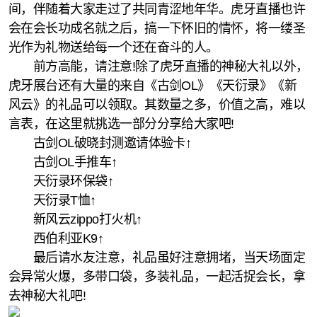
间，伴随着大家走过了共同青涩地年华。虎牙直播也许
会在会长功成名就之后，搞一下怀旧的情怀，将一缕圣
光作为礼物送给每一个还在奋斗的人。
前方高能，请注意!除了虎牙直播的神秘大礼以外，
虎牙展台还有大量的来自《古剑OL》《天衍录》《新
风云》的礼品可以领取。其数量之多，价值之高，难以
言表，在这里就挑选一部分分享给大家吧!
古剑OL破晓封测邀请体验卡↑
古剑OL手推车↑
天衍录环保袋↑
天衍录T恤↑
新风云zippo打火机↑
西伯利亚K9↑
最后请水友注意，礼品虽好注意拥堵，当天场面定
会异常火爆，多带口袋，多装礼品，一起活捉会长，拿
去神秘大礼吧!