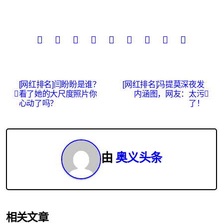
文
[网红排名]闫盼盼是谁？
[网红排名]冯提莫深夜发
看了她的大尺度照片你
内涵图，网友：太污
章
心动了吗？
了！
导
航
由
奥义头条
相关文章