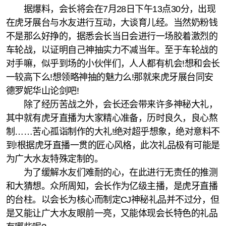
据爆料，会长将会在7月28日下午13点30分，出现
在虎牙展台与水友进行互动，大谈育儿经。当然奶粉钱
不是那么好挣的，据悉会长当日会进行一场胶着激烈的
车轮战，以证明自己神抽实力不减当年。至于车轮战的
对手嘛，似乎到场的小伙伴们，人人都有机会!想和会长
一较高下么!想领略神抽的魅力么!那就来虎牙展台同安
德罗妮华山论剑吧!
除了经历苦战之外，会长还会带来许多神秘大礼，
其中就有虎牙直播为大家精心准备，历时良久，良心熬
制……苦心孤诣制作的大礼!绝对超乎想象，绝对意料不
到!根据虎牙直播一贯的匠心风格，此次礼品极有可能是
为广大水友特殊定制的。
为了缓解水友们难耐的心，在此进行无责任的推测
和大猜想。众所周知，会长作为亿级主播，是虎牙直播
的台柱。以会长为核心而制定CJ神秘礼品并不过分，但
是又能让广大水友眼前一亮，又能体现会长特色的礼品