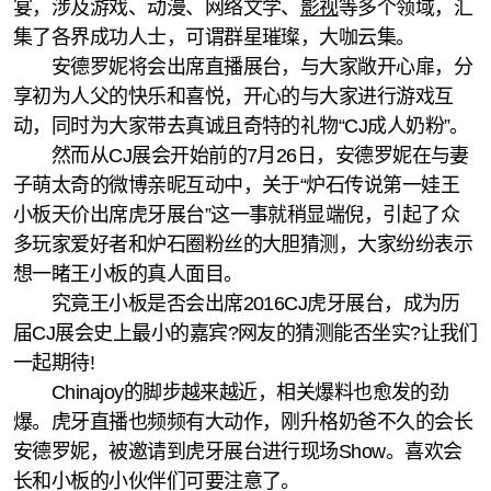
宴，涉及游戏、动漫、网络文学、
影视
等多个领域，汇
集了各界成功人士，可谓群星璀璨，大咖云集。
安德罗妮将会出席直播展台，与大家敞开心扉，分
享初为人父的快乐和喜悦，开心的与大家进行游戏互
动，同时为大家带去真诚且奇特的礼物“CJ成人奶粉”。
然而从CJ展会开始前的7月26日，安德罗妮在与妻
子萌太奇的微博亲昵互动中，关于“炉石传说第一娃王
小板天价出席虎牙展台”这一事就稍显端倪，引起了众
多玩家爱好者和炉石圈粉丝的大胆猜测，大家纷纷表示
想一睹王小板的真人面目。
究竟王小板是否会出席2016CJ虎牙展台，成为历
届CJ展会史上最小的嘉宾?网友的猜测能否坐实?让我们
一起期待!
Chinajoy的脚步越来越近，相关爆料也愈发的劲
爆。虎牙直播也频频有大动作，刚升格奶爸不久的会长
安德罗妮，被邀请到虎牙展台进行现场Show。喜欢会
长和小板的小伙伴们可要注意了。