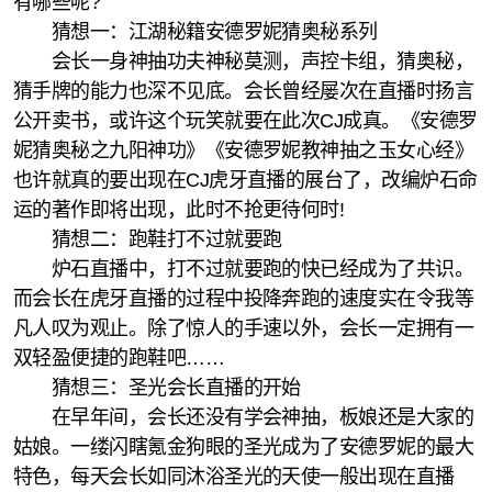
有哪些呢?
猜想一：江湖秘籍安德罗妮猜奥秘系列
会长一身神抽功夫神秘莫测，声控卡组，猜奥秘，
猜手牌的能力也深不见底。会长曾经屡次在直播时扬言
公开卖书，或许这个玩笑就要在此次CJ成真。《安德罗
妮猜奥秘之九阳神功》《安德罗妮教神抽之玉女心经》
也许就真的要出现在CJ虎牙直播的展台了，改编炉石命
运的著作即将出现，此时不抢更待何时!
猜想二：跑鞋打不过就要跑
炉石直播中，打不过就要跑的快已经成为了共识。
而会长在虎牙直播的过程中投降奔跑的速度实在令我等
凡人叹为观止。除了惊人的手速以外，会长一定拥有一
双轻盈便捷的跑鞋吧……
猜想三：圣光会长直播的开始
在早年间，会长还没有学会神抽，板娘还是大家的
姑娘。一缕闪瞎氪金狗眼的圣光成为了安德罗妮的最大
特色，每天会长如同沐浴圣光的天使一般出现在直播