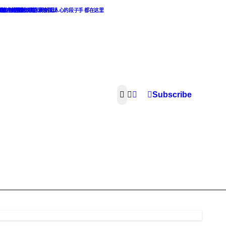
热点麻辣话题
，最撩人的撩妹攻略和最挑逗人心的段子手 都在这里
素食主义者的天堂. 素食做法
像，渣男渣女集合
Subscribe