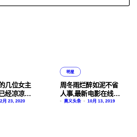
明星
的几位女主
周冬雨烂醉如泥不省
已经凉凉，
人事,最新电影在线观
学霸！
2月 23, 2020
看完整版免费
奥义头条
10月 13, 2019