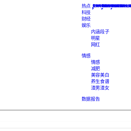
热点
Constellation
搜集网络热点新闻, 为您解析
汇聚知识的地方
数据报告下载
网红
最hot的段子
素食菜谱大全, 
渣男语录渣女头
科技
财经
娱乐
内涵段子
明星
网红
情感
情感
减肥
美容美白
养生食谱
渣男渣女
数据报告