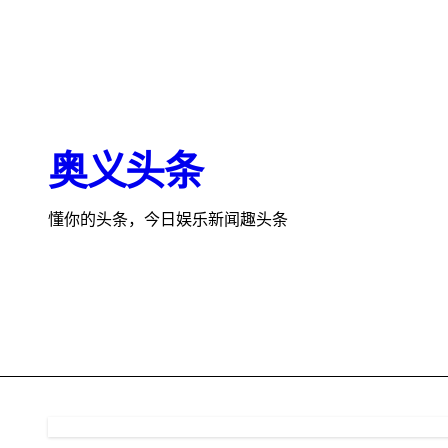
跳
转
到
内
容
奥义头条
懂你的头条，今日娱乐新闻趣头条