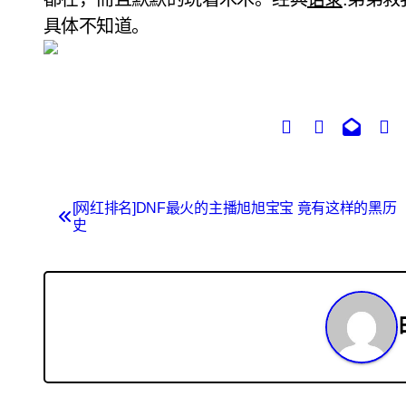
具体不知道。
文
[网红排名]DNF最火的主播旭旭宝宝 竟有这样的黑历
史
章
导
航