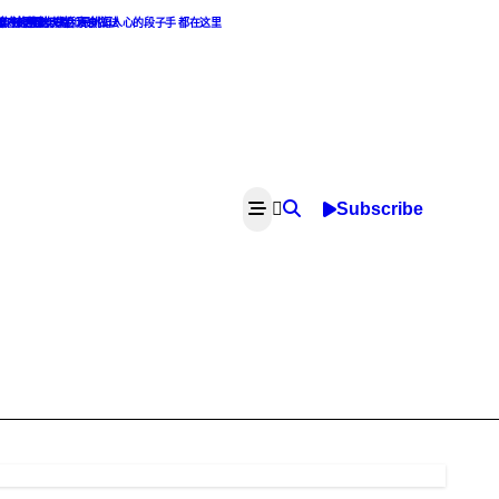
点麻辣话题
最撩人的撩妹攻略和最挑逗人心的段子手 都在这里
食主义者的天堂. 素食做法
像，渣男渣女集合
Subscribe