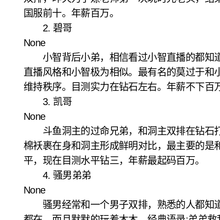
国服前十。年薪百万。
2. 碧哥
None
小智背后小弟，相信看过小智直播的都知道
直播风格和小智极为相似。最有名的莫过于和
维持秩序。目测实力在钻石左右。年薪不下百
3. 凯哥
None
斗鱼洞主的过命兄弟，和洞主双排在钻石打
棉袄裹在身和洞主形成鲜明对比，最主要的是
平，现在目测水平钻三，年薪最起码百万。
4. 骚男弟弟
None
骚男经常和一个男子双排，熟悉的人都知道
都在，而且默默的玩着木木。经典
语录
:弟弟