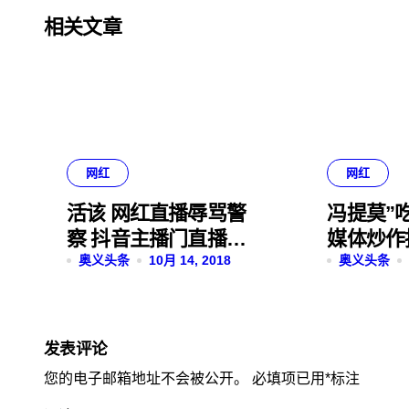
相关文章
网红
网红
活该 网红直播辱骂警
冯提莫”
察 抖音主播门直播失
媒体炒作
误事件频频发生
奥义头条
10月 14, 2018
事件
奥义头条
发表评论
您的电子邮箱地址不会被公开。
必填项已用
*
标注