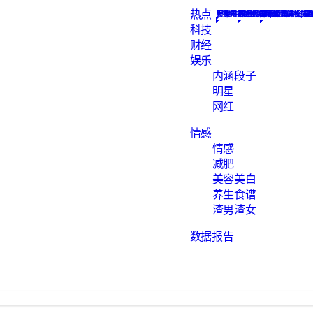
热点
Constellation
搜集网络热点新闻, 为您解析热
汇聚知识的地方
数据报告下载
网红
最hot的段子，
素食菜谱大全, 素
渣男语录渣女头
科技
财经
娱乐
内涵段子
明星
网红
情感
情感
减肥
美容美白
养生食谱
渣男渣女
数据报告