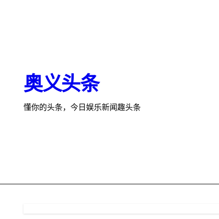
跳
转
到
内
容
奥义头条
懂你的头条，今日娱乐新闻趣头条