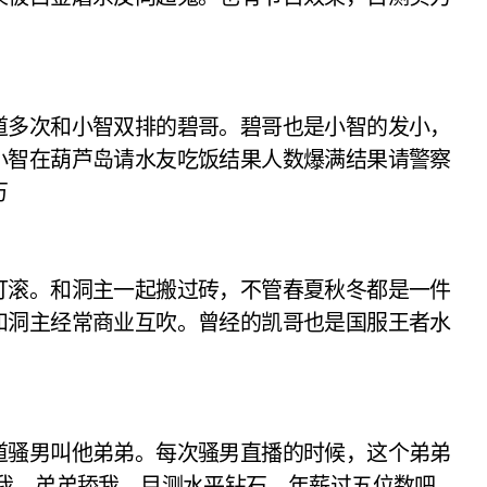
多次和小智双排的碧哥。碧哥也是小智的发小，
小智在葫芦岛请水友吃饭结果人数爆满结果请警察
万
滚。和洞主一起搬过砖，不管春夏秋冬都是一件
和洞主经常商业互吹。曾经的凯哥也是国服王者水
骚男叫他弟弟。每次骚男直播的时候，这个弟弟
救我，弟弟舔我。目测水平钻石。年薪过五位数吧，