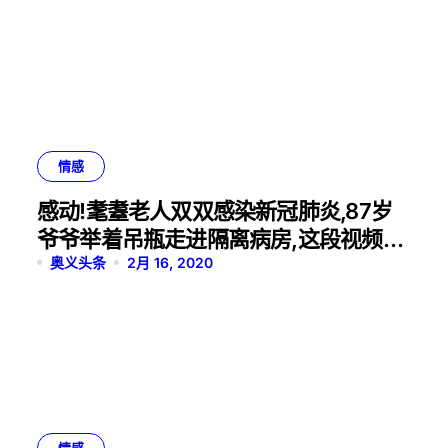
情感
感动!耄耋老人双双感染新冠肺炎,87岁
爷爷举着吊瓶走进隔离病房,这段视频令
无数网友泪目
奥义头条
2月 16, 2020