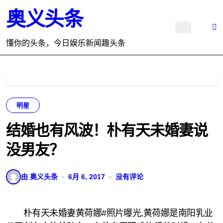
跳
奥义头条
转
到
内
懂你的头条，今日娱乐新闻趣头条
容
明星
结婚也有风波！朴有天未婚妻说
没男友？
由 奥义头条
6月 6, 2017
没有评论
朴有天未婚妻黄荷娜#照片曝光,黄荷娜是南阳乳业