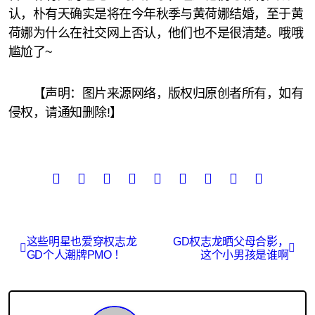
认，朴有天确实是将在今年秋季与黄荷娜结婚，至于黄
荷娜为什么在社交网上否认，他们也不是很清楚。哦哦
尴尬了~ ​
【声明：图片来源网络，版权归原创者所有，如有
侵权，请通知删除!】
文
这些明星也爱穿权志龙
GD权志龙晒父母合影，
GD个人潮牌PMO ！
这个小男孩是谁啊
章
导