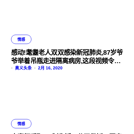
情感
感动!耄耋老人双双感染新冠肺炎,87岁爷
爷举着吊瓶走进隔离病房,这段视频令无
数网友泪目
奥义头条
2月 16, 2020
情感