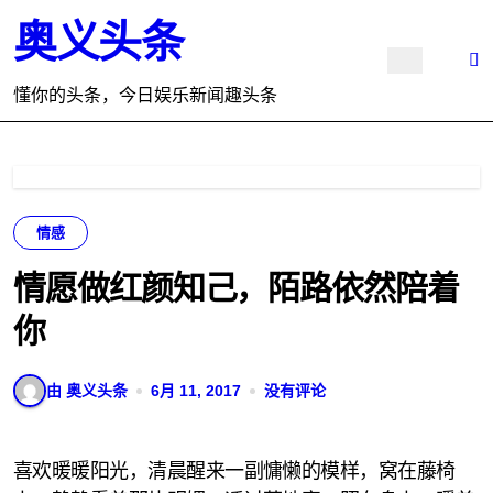
跳
奥义头条
转
到
内
懂你的头条，今日娱乐新闻趣头条
容
情感
情愿做红颜知己，陌路依然陪着
你
由 奥义头条
6月 11, 2017
没有评论
喜欢暖暖阳光，清晨醒来一副慵懒的模样，窝在藤椅