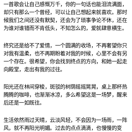
一首歌会让自己感慨万千，你的一句话也能泪流满面，
却只有那么一个曾经，可以让自己想起来就喜欢。那时
候我们之间还没有默契，还会为了琐事争论不休，还在
为谁对谁错而不肯低头，不知怎么的，爱就肆意横生。
终究还是给不了爱情，一个圆满的收场，不再奢望你只
对我有温柔，也不再期盼着对我的时候，心里不会有另
一个存在。很希望，你会找到终点的方向，和她一起走
向殿堂，走出有我的过往。
阳光还在林间穿梭，斑驳的树荫摇摇晃晃，桌上那杯热
腾腾的咖啡，也渐渐冰凉，多么希望这是一场梦，醒来
后还是一如既往。
生活依然雨过天晴，云淡风轻，不会因为一场雨，一阵
风，就不再阳光明媚。过去的点点滴滴，也慢慢的变