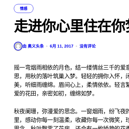
情感
走进你心里住在你
由 奥义头条
6月 11, 2017
没有评论
摇一弯烟雨相依的月色，结一缕情丝三千的爱意。在这风过雨柔的时光里，用夏的雨滴编织相
思，用秋的落叶筑巢入梦。轻轻的拥你入怀，
美，听细雨缠绵。眉间心上，柔情依依。轻言
爱的花田，亲密如初，缠绵如梦。
秋夜阑珊，弥漫爱的思念。一窗烟雨，纷飞夜
里，感动你每一刻温柔，收藏你每一次微笑，
思念，秋叶飘零了花房，还会有一枚娇艳的花