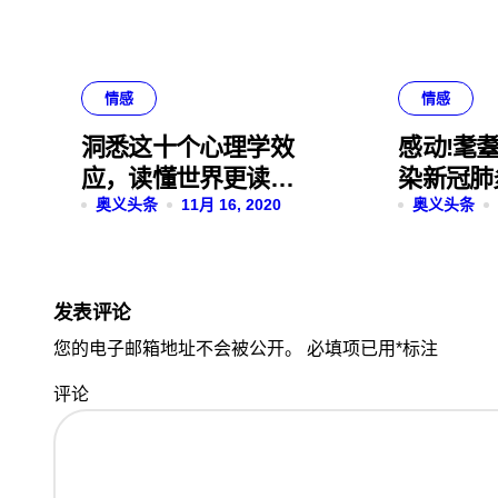
情感
情感
洞悉这十个心理学效
感动!耄
应，读懂世界更读懂
染新冠肺
你自己
奥义头条
11月 16, 2020
举着吊瓶
奥义头条
房,这段
友泪目
发表评论
您的电子邮箱地址不会被公开。
必填项已用
*
标注
评论