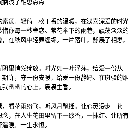
间搁浅了相思点点……
的素颜。轻倚一枚丁香的温暖，在浅喜深爱的时光
珍惜你每一秒眷恋。紫花伞下的雨巷，飘荡淡淡的
香，在秋风中轻舞缠绵。一片落叶，舒展了相思，
光阴里悄然绽放。时光如一叶浮萍，给爱一份从
。期许，守一份安暖，给爱一份静好。在斑驳的烟
在我幽幽的心上，袅袅生香。
景，看花雨纷飞，听风月飘摇。让心灵漫步于苍
思念，在人生花田里留下一缕香，一抹红。让所有
怀温暖，一生永恒。