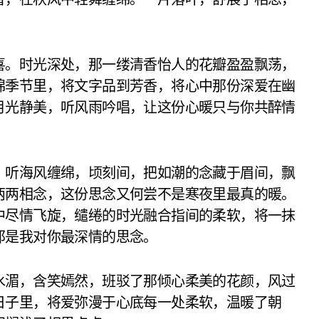
喜。时光深处，那一缕清香怡人的花瓣盈盈飘荡，
绵季节里，将文字品到芳香，将心中那份深爱在幽
月光静美，听风雨吟唱，让这份心暖只与你共醉情
，听海风缠绵，顷刻间，把如潮的念藏于眉间，飘
两两相念，这份思念又何尝不是寒夜里最真的暖。
中尽情飞旋，缱绻的时光融合指间的柔软，将一抹
那是我对你最深情的思念。
水湄，含笑嫣然，班驳了那倾心柔美的花颜，风过
日子里，将爱弥漫于心底每一处柔软，温暖了朝