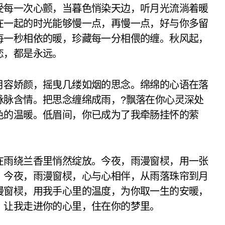
受每一次心颤，当暮色悄染天边，听月光流淌着暖
在一起的时光能够慢一点，再慢一点，好与你多留
每一秒相依的暖，珍藏每一分相偎的缠。秋风起，
恋，都是永远。
月容娇颜，摇曳几缕如烟的思念。绵绵的心语在落
脉脉含情。把思念缠绵成雨，?飘落在你心灵深处
色的温暖。低眉间，你已成为了我牵肠挂怀的萦
在雨绕兰香里悄然绽放。今夜，雨漫窗棂，用一张
。今夜，雨漫窗棂，心与心相伴，从雨落珠帘到月
漫窗棂，用我手心里的温度，为你取一生的安暖，
，让我走进你的心里，住在你的梦里。