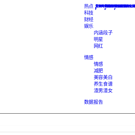
热点
Constellation
搜集网络热点新闻, 为您解析
汇聚知识的地方
数据报告下载
网红
最hot的段子
素食菜谱大全, 
渣男语录渣女头
科技
财经
娱乐
内涵段子
明星
网红
情感
情感
减肥
美容美白
养生食谱
渣男渣女
数据报告