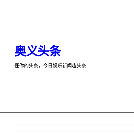
跳
转
到
内
容
奥义头条
懂你的头条，今日娱乐新闻趣头条