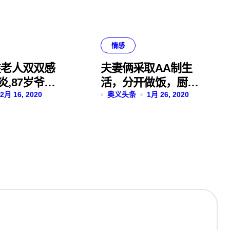
情感
耋老人双双感
夫妻俩采取AA制生
炎,87岁爷爷
活，分开做饭，厨房
走进隔离病
2月 16, 2020
里的油都是各用各的
奥义头条
1月 26, 2020
视频令无数网