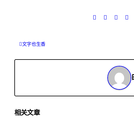
文
文字也生香
章
导
航
相关文章