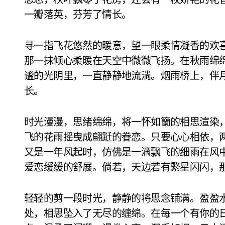
一瓣落英，芬芳了情长。
寻一指飞花悠然的暖意，望一眼柔情凝香的欢
那一抹倾心柔暖在天空中微微飞扬。在秋雨绵
谧的光阴里，一直静静地流淌。烟雨桥上，伴
长。
时光漫漫，思绪绵绵，将一怀如籣的相思渲染
飞的花雨摇曳成翩跹的眷恋。只要心心相依，
又是一年风起时，仿佛是一滴飘飞的细雨在风
爱恋缓缓的舒展。倘若，天边若有繁星闪闪，
轻轻的剪一段时光，静静的将思念铺满。盈盈
处，相思坠入了无尽的缠绵。在每一个有你的