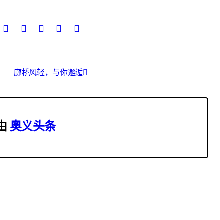
廊桥风轻，与你邂逅
由
奥义头条