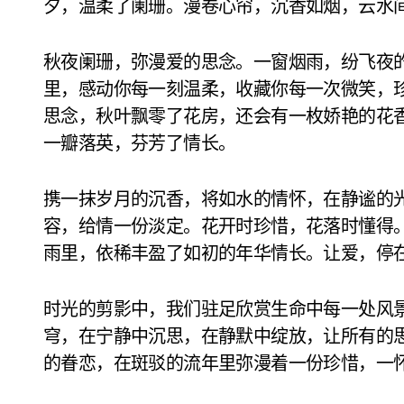
夕，温柔了阑珊。漫卷心帘，沉香如烟，云水
秋夜阑珊，弥漫爱的思念。一窗烟雨，纷飞夜
里，感动你每一刻温柔，收藏你每一次微笑，
思念，秋叶飘零了花房，还会有一枚娇艳的花
一瓣落英，芬芳了情长。
携一抹岁月的沉香，将如水的情怀，在静谧的
容，给情一份淡定。花开时珍惜，花落时懂得
雨里，依稀丰盈了如初的年华情长。让爱，停
时光的剪影中，我们驻足欣赏生命中每一处风
穹，在宁静中沉思，在静默中绽放，让所有的
的眷恋，在斑驳的流年里弥漫着一份珍惜，一