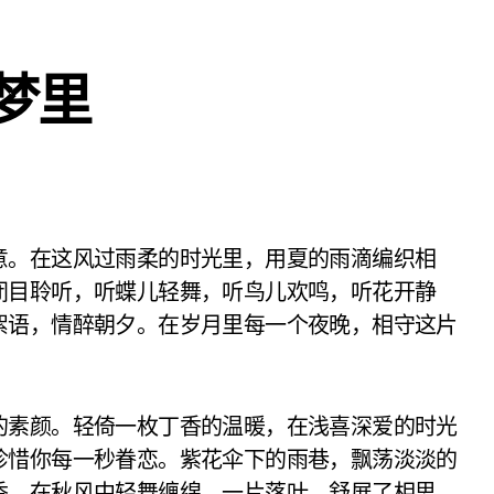
梦里
闭目聆听，听蝶儿轻舞，听鸟儿欢鸣，听花开静
絮语，情醉朝夕。在岁月里每一个夜晚，相守这片
的素颜。轻倚一枚丁香的温暖，在浅喜深爱的时光
珍惜你每一秒眷恋。紫花伞下的雨巷，飘荡淡淡的
香，在秋风中轻舞缠绵。一片落叶，舒展了相思，