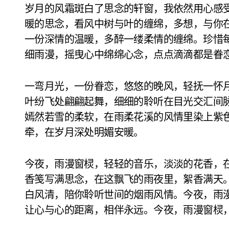
岁月的风霜斑白了思念的轩窗，我依然用心感
暖的思念，看风中树与叶的缠绵，多想，与你
一份深情的温暖，多醉一缕柔情的缠绵。珍惜
细雨漫，摇曳心中绵绵心念，点点滴滴都是眷
一弯月光，一份眷恋，悠悠的晚风，轻抚一怀
叶纷飞处翩翩起舞，细细的聆听在目光交汇间
嫣然若雪的柔软，在雨柔花溪的风情里染上紫
牵，在岁月深处明媚安暖。
今夜，雨漫窗棂，轻轻的音乐，淡淡的花香，
香笺写满思念，在这飘飞的雨夜里，絮香满天
白风清，陪你聆听世间的烟雨风情。今夜，雨
让心与心的距离，相伴永远。今夜，雨漫窗棂