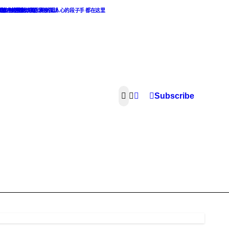
热点麻辣话题
，最撩人的撩妹攻略和最挑逗人心的段子手 都在这里
素食主义者的天堂. 素食做法
像，渣男渣女集合
Subscribe