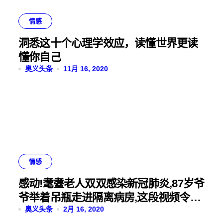
情感
洞悉这十个心理学效应，读懂世界更读
懂你自己
奥义头条
11月 16, 2020
情感
感动!耄耋老人双双感染新冠肺炎,87岁爷
爷举着吊瓶走进隔离病房,这段视频令无
数网友泪目
奥义头条
2月 16, 2020