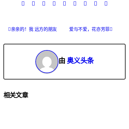
文
亲亲的！我 远方的朋友
爱与不爱，花亦芳菲
章
导
由
奥义头条
航
相关文章