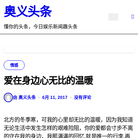
跳
奥义头条
转
到
内
懂你的头条，今日娱乐新闻趣头条
容
情感
爱在身边心无比的温暖
由 奥义头条
6月 11, 2017
没有评论
北方的冬季寒，可我的心里却无比的温暖，因为我知道
无论生活中发生怎样的艰难险阻，你的爱都会寸步不离
的守在我的身边，我那满满的回忆,就是唯一的行李,再