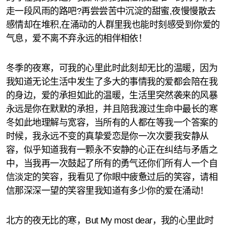
走一段风雨的路吧?再尝尝苦中沉淀的甜蜜,夜慢慢散去
感情却在堆积,在涌动的人群里我也能时刻感受到你爱的
气息，爱不离不弃永远的相伴相依！
冬季的夜寒，可我的心里此时此刻却无比的温暖，因为
我知道无论生活中发生了多大的事情我的爱都会陪在我
的身边，爱的承担如此的温暖，生活里突然袭来的风暴
永远是你在默默的承担，并且陪我渡过生命中最长的寒
冬如此地理解与宽容，当所有的人都在等我一个答案的
时候，我永远不变的真挚爱恋是你一次次要我安静从
容，似乎知道我有一颗永不安静的心正在纠结与矛盾之
中，当我再一次鼓起了所有的勇气还你们所有人一个自
信淡定的笑容，我看见了你眼中疲惫过后的笑容，请相
信那深深一望的笑容里我知道有多少你的爱在涌动！
北方的夜无比的寒，But My most dear，我的心里此时