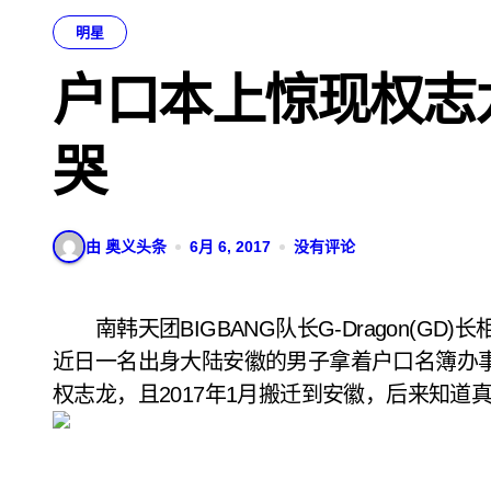
明星
户口本上惊现权志
哭
由 奥义头条
6月 6, 2017
没有评论
南韩天团BIGBANG队长G-Dragon(GD)长相帅气，又拥坚强创作实力，知名度遍及全世界，
近日一名出身大陆安徽的男子拿着户口名簿办
权志龙，且2017年1月搬迁到安徽，后来知道