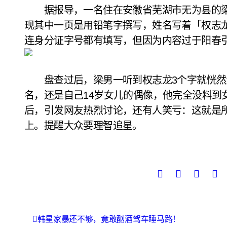
据报导，一名住在安徽省芜湖市无为县的梁
现其中一页是用铅笔字撰写，姓名写着「权志
连身分证字号都有填写，但因为内容过于阳春
盘查过后，梁男一听到权志龙3个字就恍然大悟，
名，还是自己14岁女儿的偶像，他完全没料到
后，引发网友热烈讨论，还有人笑亏：这就是
上。提醒大众要理智追星。
文
韩星家暴还不够，竟敢酗酒驾车睡马路！