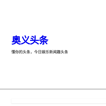
跳
转
到
内
容
奥义头条
懂你的头条，今日娱乐新闻趣头条