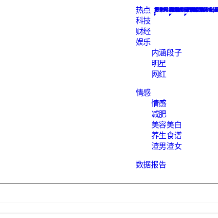
热点
Constellation
搜集网络热点新闻, 为您解析
汇聚知识的地方
数据报告下载
网红
最hot的段子
素食菜谱大全, 
渣男语录渣女头
科技
财经
娱乐
内涵段子
明星
网红
情感
情感
减肥
美容美白
养生食谱
渣男渣女
数据报告