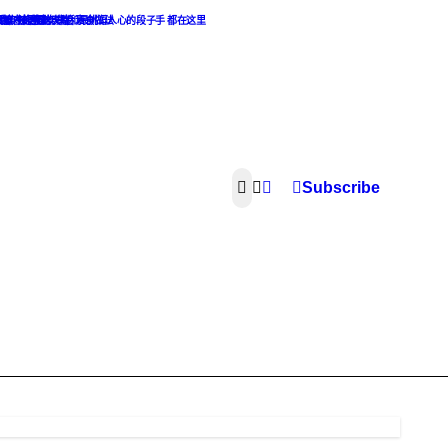
热点麻辣话题
，最撩人的撩妹攻略和最挑逗人心的段子手 都在这里
素食主义者的天堂. 素食做法
像，渣男渣女集合
Subscribe