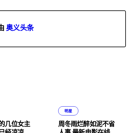
由
奥义头条
明星
的几位女主
周冬雨烂醉如泥不省
已经凉凉，
人事,最新电影在线观