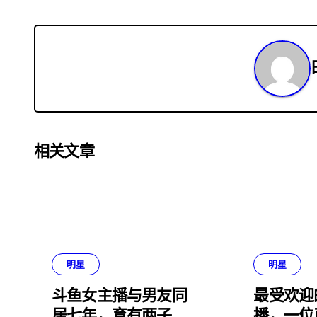
章
导
航
相关文章
明星
明星
斗鱼女主播与男友同
最受欢迎
居七年，育有两子，
播，一位