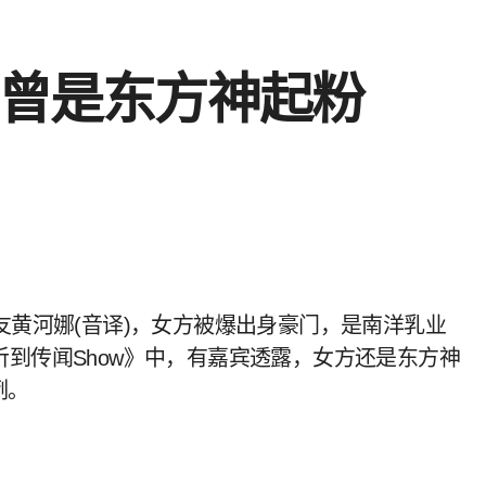
 曾是东方神起粉
听到传闻Show》中，有嘉宾透露，女方还是东方神
例。