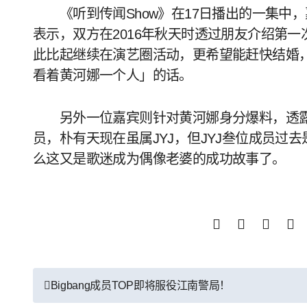
《听到传闻Show》在17日播出的一集中
表示，双方在2016年秋天时透过朋友介绍第
此比起继续在演艺圈活动，更希望能赶快结婚
看着黄河娜一个人」的话。
另外一位嘉宾则针对黄河娜身分爆料，透露
员，朴有天现在虽属JYJ，但JYJ叁位成员
么这又是歌迷成为偶像老婆的成功故事了。
文
Bigbang成员TOP即将服役江南警局！