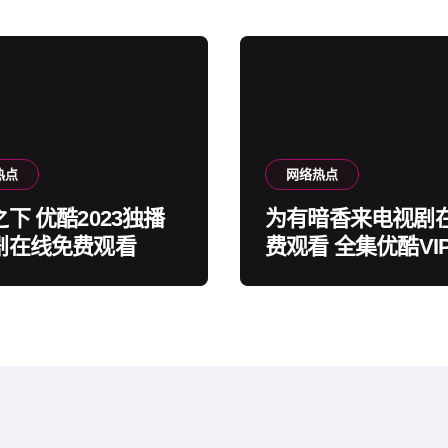
热点
网络热点
下 优酷2023独播
为有暗香来电视剧
剧在线免费观看
费观看 全集优酷VI
免费看