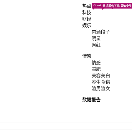
热点
Constellation
搜集网络热点新闻, 为您解析
汇聚知识的地方
数据报告下载
网红
最hot的段子
素食菜谱大全, 
渣男语录渣女头
科技
财经
娱乐
内涵段子
明星
网红
情感
情感
减肥
美容美白
养生食谱
渣男渣女
数据报告