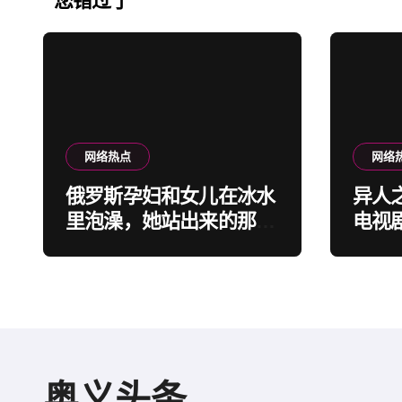
您错过了
网络热点
网络
俄罗斯孕妇和女儿在冰水
异人之
里泡澡，她站出来的那一
电视
刻我小脑萎缩了
奥义头条