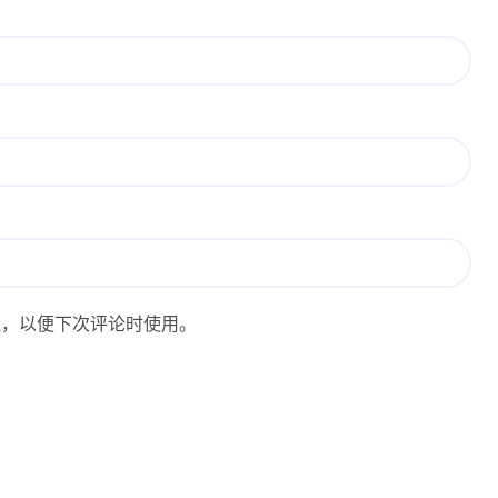
址，以便下次评论时使用。