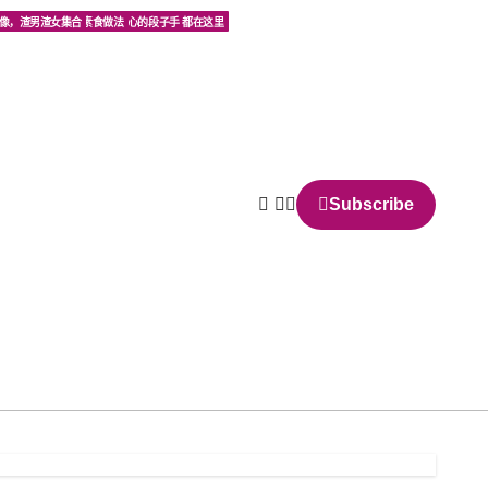
热点麻辣话题
，最撩人的撩妹攻略和最挑逗人心的段子手 都在这里
素食主义者的天堂. 素食做法
像，渣男渣女集合
Subscribe