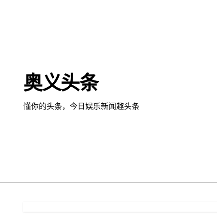
跳
转
到
内
容
奥义头条
懂你的头条，今日娱乐新闻趣头条