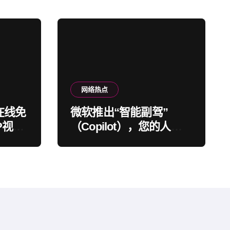
网络热点
在线免
微软推出“智能副驾”
P视频
（Copilot），您的人工
智能日常助手