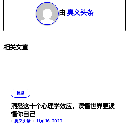
航
由
奥义头条
相关文章
情感
洞悉这十个心理学效应，读懂世界更读
懂你自己
奥义头条
11月 16, 2020