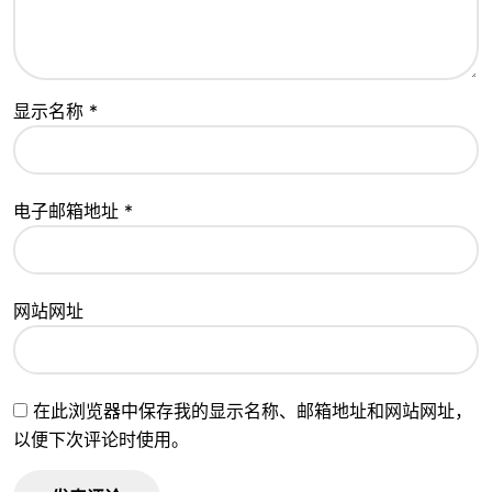
显示名称
*
电子邮箱地址
*
网站网址
在此浏览器中保存我的显示名称、邮箱地址和网站网址，
以便下次评论时使用。