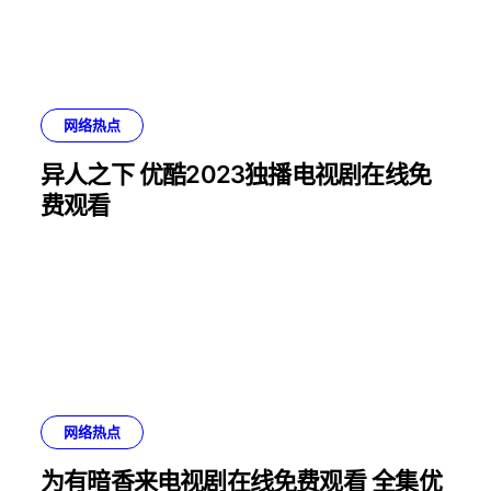
网络热点
异人之下 优酷2023独播电视剧在线免
费观看
网络热点
为有暗香来电视剧在线免费观看 全集优