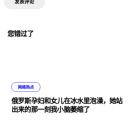
您错过了
网络热点
俄罗斯孕妇和女儿在冰水里泡澡，她站
出来的那一刻我小脑萎缩了