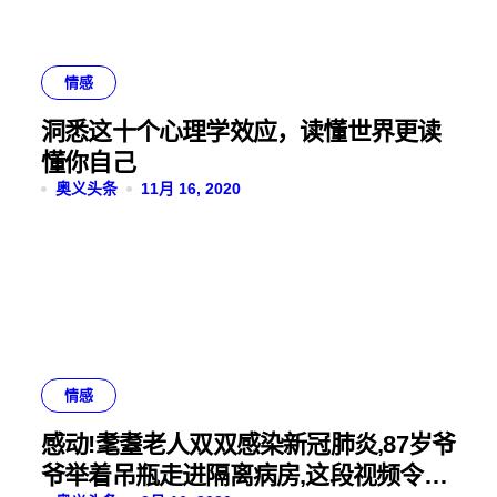
情感
洞悉这十个心理学效应，读懂世界更读
懂你自己
奥义头条
11月 16, 2020
情感
感动!耄耋老人双双感染新冠肺炎,87岁爷
爷举着吊瓶走进隔离病房,这段视频令无