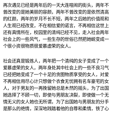
再次遇见已经是两年后的一天大连喧闹的街头，两年不
曾改变的是她美丽的容颜，两年不曾改变的是依然清高
的红颜，两年的岁月不长不短，两年之后她的价值观和
人生观已经改变，不在相信爱的诺言，不再相信这世上
还有真情所在，校园里的清纯已经不见，走入社会两年
社会上的一些风气，一些生存的世俗已然把她蜕变成一
个很小资很物质很爱慕虚荣的女人。
社会还真是锻炼人，两年把一个清纯的女子变成了一个
爱慕虚荣的女人，两年身处其中社会上的一些不良习气
已经把她变成了一个十足的贪图物质享受的女人，对爱
不再相信用尽心计只想做个衣食无忧拥有名车豪宅的女
人，对于男友的一再挽留她总是木然的摇头，为了出国
她选择了不顾一切，即使与男朋友决裂，即使做一个无
情无义的女人她也无所谓，为了出国她与男朋友的分手
是那么的绝情，深深地践踏着他的自尊和柔情，铁了心