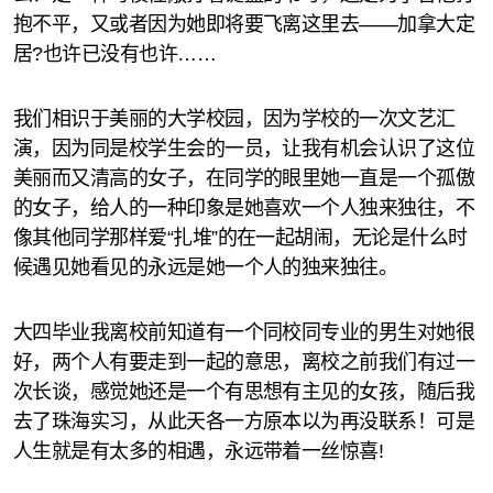
抱不平，又或者因为她即将要飞离这里去——加拿大定
居?也许已没有也许……
我们相识于美丽的大学校园，因为学校的一次文艺汇
演，因为同是校学生会的一员，让我有机会认识了这位
美丽而又清高的女子，在同学的眼里她一直是一个孤傲
的女子，给人的一种印象是她喜欢一个人独来独往，不
像其他同学那样爱“扎堆”的在一起胡闹，无论是什么时
候遇见她看见的永远是她一个人的独来独往。
大四毕业我离校前知道有一个同校同专业的男生对她很
好，两个人有要走到一起的意思，离校之前我们有过一
次长谈，感觉她还是一个有思想有主见的女孩，随后我
去了珠海实习，从此天各一方原本以为再没联系！可是
人生就是有太多的相遇，永远带着一丝惊喜!