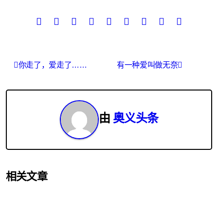
文
你走了，爱走了……
有一种爱叫做无奈
章
导
由
奥义头条
航
相关文章