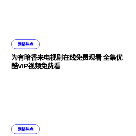
网络热点
为有暗香来电视剧在线免费观看 全集优
酷VIP视频免费看
网络热点