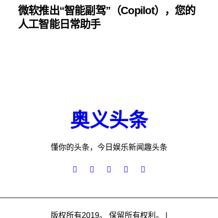
微软推出“智能副驾”（Copilot），您的
人工智能日常助手
奥义头条
懂你的头条，今日娱乐新闻趣头条
版权所有2019。 保留所有权利。
|