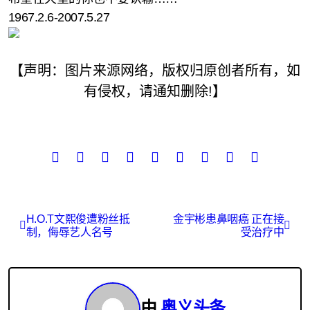
1967.2.6-2007.5.27
【声明：图片来源网络，版权归原创者所有，如
有侵权，请通知删除!】
文
H.O.T文熙俊遭粉丝抵
金宇彬患鼻咽癌 正在接
制，侮辱艺人名号
受治疗中
章
导
航
由
奥义头条