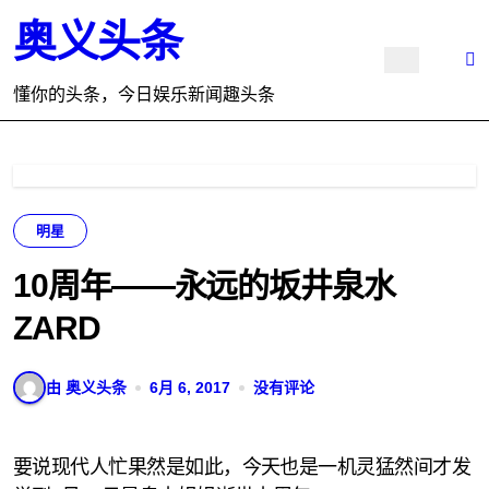
跳
奥义头条
转
到
内
懂你的头条，今日娱乐新闻趣头条
容
明星
10周年——永远的坂井泉水
ZARD
由 奥义头条
6月 6, 2017
没有评论
要说现代人忙果然是如此，今天也是一机灵猛然间才发