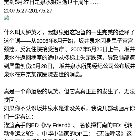
觉到5月27日是泉水姐姐逝世十周年……
2007.5.27-2017.5.27
什么叫天妒英才，我想泉姐这短暂的一生完美的诠释了
这个词——从2006年6月开始，坂井泉水因身患子宫宫
颈癌，反复住院接受治疗 。2007年5月26日上午，坂井
泉水在返回病室的途中从楼梯上失足跌落，导致脑部遭
到严重创伤;5月28日， 坂井泉水所属经纪公司公布坂井
泉水在东京某家医院去世的消息。
真是一个命运般的玩笑，但它真真正正的发生了，无法
挽回。
如果你不认识坂井泉水是谁没关系，我说几部动画片你
们一定看过：
灌篮高手的ED《My Friend》、 名侦探柯南的ED:《转
动命运之轮》、中华小当家的OP二：《无法呼吸》这