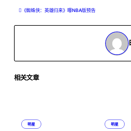
文
《蜘蛛侠：英雄归来》曝NBA版预告
章
导
航
相关文章
明星
明星