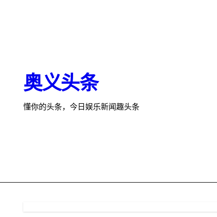
跳
转
到
内
容
奥义头条
懂你的头条，今日娱乐新闻趣头条