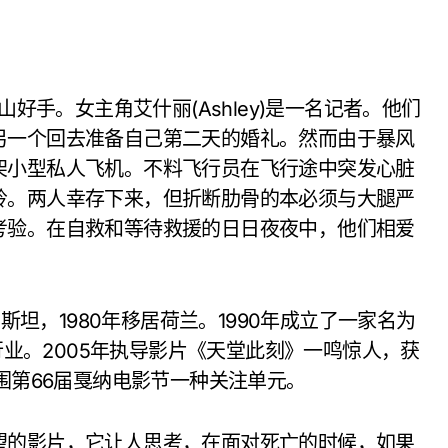
好手。女主角艾什丽(Ashley)是一名记者。他们
另一个回去准备自己第二天的婚礼。然而由于暴风
架小型私人飞机。不料飞行员在飞行途中突发心脏
岭。两人幸存下来，但折断肋骨的本必须与大腿严
考验。在自救和等待救援的日日夜夜中，他们相爱
坦，1980年移居荷兰。1990年成立了一家名为
视行业。2005年执导影片《天堂此刻》一鸣惊人，获
围第66届戛纳电影节一种关注单元。
的影片，它让人思考，在面对死亡的时候，如果