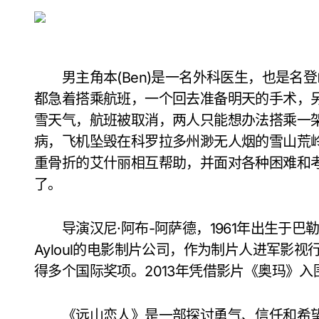
男主角本(Ben)是一名外科医生，也是名登山
都急着搭乘航班，一个回去准备明天的手术，
雪天气，航班被取消，两人只能想办法搭乘一
病，飞机坠毁在科罗拉多州渺无人烟的雪山荒
重骨折的艾什丽相互帮助，并面对各种困难和
了。
导演汉尼·阿布-阿萨德，1961年出生于巴勒斯
Ayloul的电影制片公司，作为制片人进军影
得多个国际奖项。2013年凭借影片《奥玛》入
《远山恋人》是一部探讨勇气、信任和希望