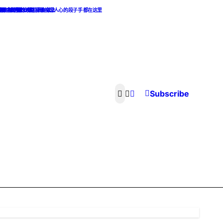
热点麻辣话题
，最撩人的撩妹攻略和最挑逗人心的段子手 都在这里
素食主义者的天堂. 素食做法
像，渣男渣女集合
Subscribe