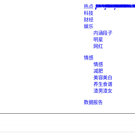
热点
Constellation
搜集网络热点新闻, 为您解析
汇聚知识的地方
数据报告下载
网红
最hot的段子
素食菜谱大全, 
渣男语录渣女头
科技
财经
娱乐
内涵段子
明星
网红
情感
情感
减肥
美容美白
养生食谱
渣男渣女
数据报告