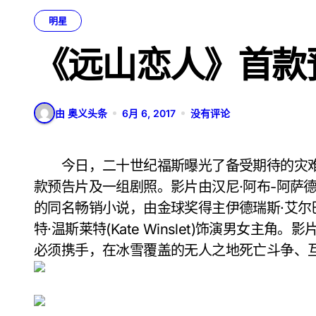
明星
《远山恋人》首款
由 奥义头条
6月 6, 2017
没有评论
今日，二十世纪福斯曝光了备受期待的灾难片《远山恋人》(The Mountain Between Us)首
款预告片及一组剧照。影片由汉尼·阿布-阿萨德(Hany 
的同名畅销小说，由金球奖得主伊德瑞斯·艾尔巴(I
特·温斯莱特(Kate Winslet)饰演男女
必须携手，在冰雪覆盖的无人之地死亡斗争、