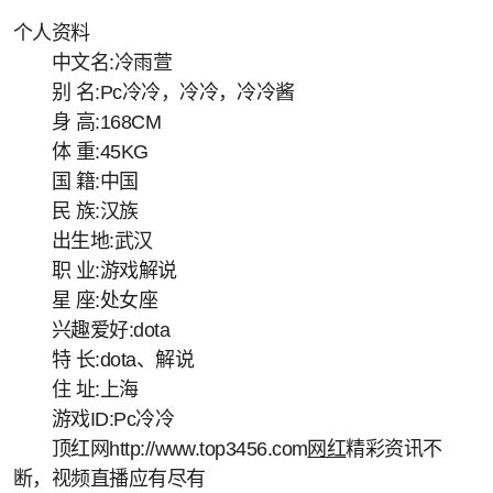
个人资料
中文名:冷雨萱
别 名:Pc冷冷，冷冷，冷冷酱
身 高:168CM
体 重:45KG
国 籍:中国
民 族:汉族
出生地:武汉
职 业:游戏解说
星 座:处女座
兴趣爱好:dota
特 长:dota、解说
住 址:上海
游戏ID:Pc冷冷
顶红网http://www.top3456.com
网红
精彩资讯不
断，视频直播应有尽有