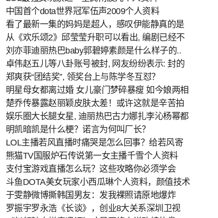
中国首个dota世界冠军伍声2009个人资料
看了最新一集的妈妈是超人，感叹伊能静真的是
从《欢乐颂2》邱莹莹升职可以看出, 编剧已经不
刘亦菲迪丽热巴baby郭碧婷素颜是什么样子的..
卓伟赵五儿等八卦账号被封, 网友纷纷表示: 封的
郑爽获“团结奖”, 领奖台上与陈学冬互怼？
明星母女都离过婚 女儿豪门梦碎暴瘦 如今娘两相
楚乔传暴露赵丽颖皮肤太差！或许这就是辛苦拍
娱乐圈大长腿女星, 迪丽热巴古力娜扎李沁杨幂都
明凯暗凯是什么梗？诺言为何叫厂长？
LOL主播若风直播时痛哭是怎么回事？给若风寄
熊猫TV国服炉石传说第一女主播千雪个人资料
支付宝游戏直播怎么玩？这些攻略你必须学会
斗鱼DOTA美女玩家小西瓜琳个人资料，颜值技术
于雯静微博撕韩国男友：发我裸照请原地爆炸
罗振宇罗永浩《长谈》，创业8大关系深圳卫视