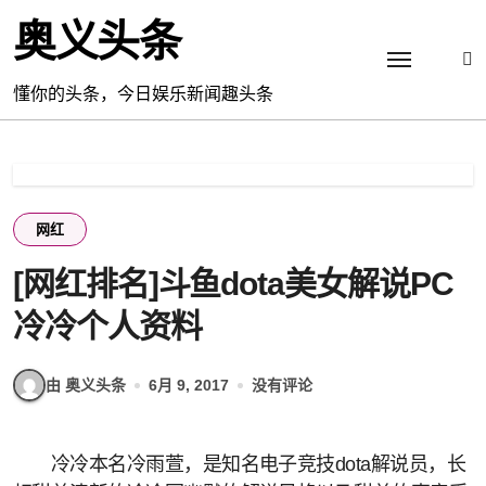
跳
奥义头条
转
到
内
懂你的头条，今日娱乐新闻趣头条
容
网红
[网红排名]斗鱼dota美女解说PC
冷冷个人资料
由 奥义头条
6月 9, 2017
没有评论
冷冷本名冷雨萱，是知名电子竞技dota解说员，长