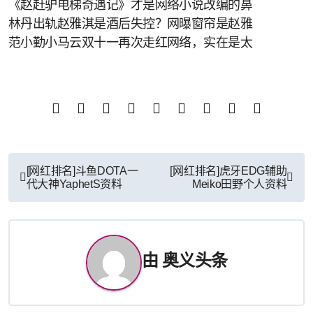
《赵赶驴电梯奇遇记》才是网络小说改编的鼻
林丹出轨赵雅淇是酒后失控？网曝窗帘是赵雅
范小勤小马云双十一再次走红网络，实在是太
文
[网红排名]斗鱼DOTA一
[网红排名]虎牙EDG辅助
代大神YaphetS资料
Meiko田野个人资料
章
导
航
由
奥义头条