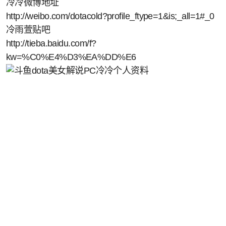
冷冷微博地址
http://weibo.com/dotacold?profile_ftype=1&is;_all=1#_0
冷雨萱贴吧
http://tieba.baidu.com/f?
kw=%C0%E4%D3%EA%DD%E6