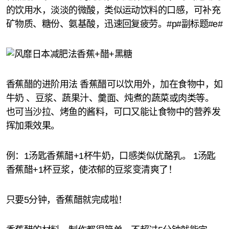
的饮用水，淡淡的微酸，类似运动饮料的口感，可补充
矿物质、糖份、氨基酸，迅速回复疲劳。#p#副标题#e#
香蕉醋的进阶用法 香蕉醋可以饮用外，加在食物中，如
牛奶 、豆浆、蔬果汁、羹面、炖煮的蔬菜或肉类等。
也可当沙拉、烤鱼的酱料，可口又能让食物中的营养发
挥加乘效果。
例：1汤匙香蕉醋+1杯牛奶，口感类似优酪乳。 1汤匙
香蕉醋+1杯豆浆，使浓郁的豆浆变清爽了！
只要5分钟，香蕉醋就完成啦！