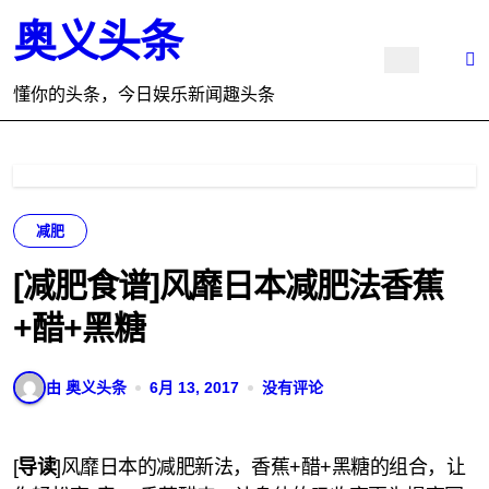
跳
奥义头条
转
到
内
懂你的头条，今日娱乐新闻趣头条
容
减肥
[减肥食谱]风靡日本减肥法香蕉
+醋+黑糖
由 奥义头条
6月 13, 2017
没有评论
[
导读
]风靡日本的减肥新法，香蕉+醋+黑糖的组合，让