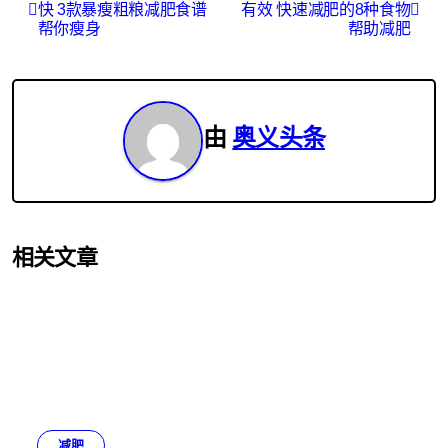
快 3款暴瘦粗粮减肥食谱
有效 快速减肥的8种食物
章
帮你瘦身
帮助减肥
导
航
由
奥义头条
相关文章
减肥