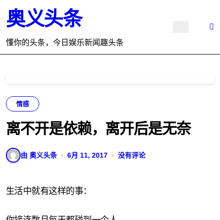
跳
奥义头条
转
到
内
懂你的头条，今日娱乐新闻趣头条
容
情感
离不开是依赖，离开后是无奈
由 奥义头条
6月 11, 2017
没有评论
生活中就有这样的事：