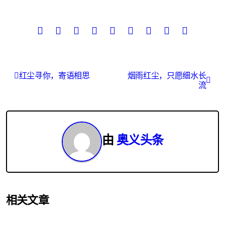
文
红尘寻你，寄语相思
烟雨红尘，只愿细水长
流
章
导
航
由
奥义头条
相关文章