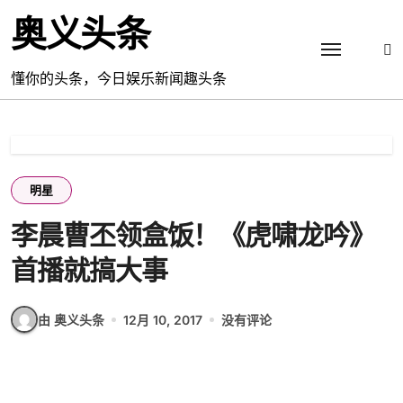
跳
奥义头条
转
到
内
懂你的头条，今日娱乐新闻趣头条
容
明星
李晨曹丕领盒饭！《虎啸龙吟》
首播就搞大事
由 奥义头条
12月 10, 2017
没有评论