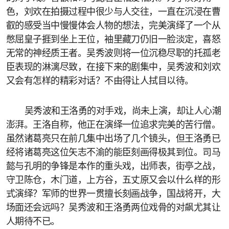
色，刘欢在拍摄过程中很少与人交往，一直在沉浸在曹
叡的感受当中慢慢体会人物的想法，完美演绎了一个从
憋屈皇子捱到坐上王位，袖里藏刀仍旧一脸淡定，喜怒
无常的神经质王者。吴秀波则将一位沉稳尽职的托孤老
臣表现的淋漓尽致，在接下来的剧集中，吴秀波和刘欢
又会有怎样的精彩对话？不由得让人拭目以待。
吴秀波和王洛勇的对手戏，尚未上演，却让人心潮
澎湃。王洛自称，他正在演绎一位追求完美的苦行僧。
虽然诸葛亮只在前几集中出场了几个镜头，但王洛勇已
经将诸葛亮这位矢志不渝的能臣刻画得极其到位。司马
懿与孔明的争锋是本作的重头戏，出师表，街亭之战，
守卫陈仓，木门道，上方谷，五丈原又会以什么样的形
式演绎？军师的世界一贯擅长刻画战争，国战将开，大
场面还会远吗？吴秀波和王洛勇两位戏骨的对飙尤其让
人期待不已。