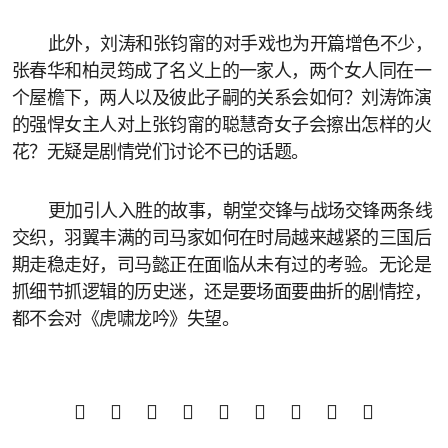
此外，刘涛和张钧甯的对手戏也为开篇增色不少，
张春华和柏灵筠成了名义上的一家人，两个女人同在一
个屋檐下，两人以及彼此子嗣的关系会如何？刘涛饰演
的强悍女主人对上张钧甯的聪慧奇女子会擦出怎样的火
花？无疑是剧情党们讨论不已的话题。
更加引人入胜的故事，朝堂交锋与战场交锋两条线
交织，羽翼丰满的司马家如何在时局越来越紧的三国后
期走稳走好，司马懿正在面临从未有过的考验。无论是
抓细节抓逻辑的历史迷，还是要场面要曲折的剧情控，
都不会对《虎啸龙吟》失望。