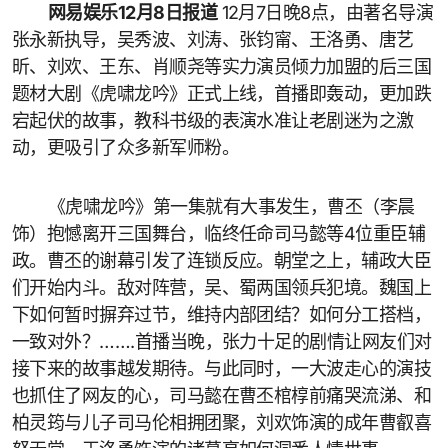
网易娱乐12月8日报道
12月7日晚8点，由著名导演
张永新执导，吴秀波、刘涛、张钧甯、王洛勇、唐艺
昕、刘欢、王东、肖顺尧等实力演员倾力加盟的后三国
题材大剧《虎啸龙吟》正式上线，首播即轰动，更加跌
宕起伏的故事，教科书级的表演水准让老剧迷为之激
动，更吸引了众多新军师粉。
《虎啸龙吟》第一集就有大事发生，曹丕（李晨
饰）抱憾离开三国舞台，临终任命司马懿等4位重臣辅
政。曹丕的谢幕引发了连锁反应。朝堂之上，辅政大臣
们开始内斗。敌对阵营，吴、蜀两国领兵犯境。魏国上
下如何暂时摒弃过节，维持内部团结？如何分工搭档，
一致对外？…….首播当晚，张力十足的剧情让网友们对
接下来的故事越发期待。与此同时，一大波走心的演技
也抓住了网友的心，司马懿在曹丕棺椁前痛哭流涕、和
柏灵筠与儿子司马伦相拥团聚，刘欢饰演的成年曹叡喜