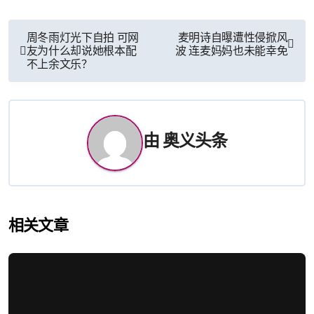
文
周冬雨灯光下自拍 可网
麦明诗自曝遭性侵掀风
友为什么却说她根本配
波 连麦妈妈也未能幸免
章
不上余文乐？
导
航
由
奥义头条
相关文章