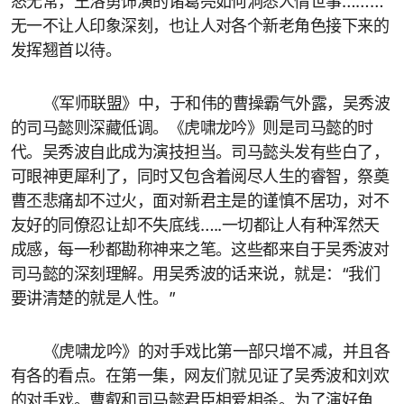
怒无常，王洛勇饰演的诸葛亮如何洞悉人情世事………
无一不让人印象深刻，也让人对各个新老角色接下来的
发挥翘首以待。
《军师联盟》中，于和伟的曹操霸气外露，吴秀波
的司马懿则深藏低调。《虎啸龙吟》则是司马懿的时
代。吴秀波自此成为演技担当。司马懿头发有些白了，
可眼神更犀利了，同时又包含着阅尽人生的睿智，祭奠
曹丕悲痛却不过火，面对新君主是的谨慎不居功，对不
友好的同僚忍让却不失底线…..一切都让人有种浑然天
成感，每一秒都勘称神来之笔。这些都来自于吴秀波对
司马懿的深刻理解。用吴秀波的话来说，就是：“我们
要讲清楚的就是人性。”
《虎啸龙吟》的对手戏比第一部只增不减，并且各
有各的看点。在第一集，网友们就见证了吴秀波和刘欢
的对手戏。曹叡和司马懿君臣相爱相杀。为了演好角